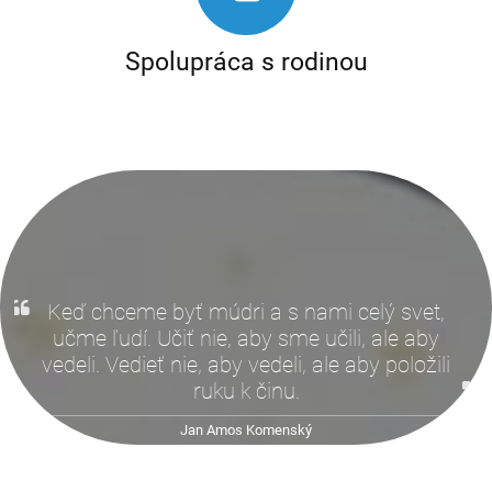
Spolupráca s rodinou
Keď chceme byť múdri a s nami celý svet,
učme ľudí. Učiť nie, aby sme učili, ale aby
vedeli. Vedieť nie, aby vedeli, ale aby položili
ruku k činu.
Jan Amos Komenský