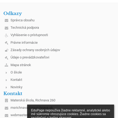
Odkazy
Správca obsahu
Technická podpora
Vyhlásenie o prístupnosti
Právne informácie
Zásady ochrany osobných údajov
Údaje o prevádzkovateľovi
Mapa stránok
O škole
Kontakt
Novinky
Kontakt
Materská škola, Richnava 260
msrichnava@msrichnava.sk
EduPage nepoužíva žiadne reklamné, analytické alebo 
iné súkromie ohrozujúce cookies. Žiadne cookies sa 
webmaster@msrichnava.sk
nezdieľajú s tretími stranami.
