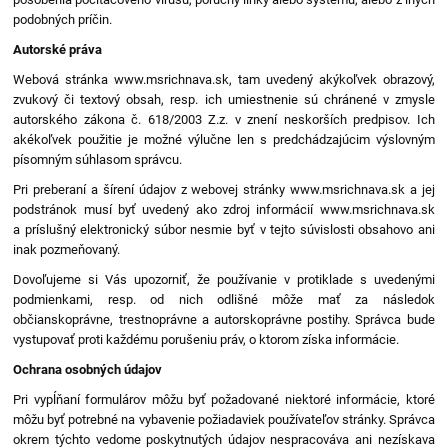
podobných príčin.
Autorské práva
Webová stránka www.msrichnava.sk, tam uvedený akýkoľvek obrazový,
zvukový či textový obsah, resp. ich umiestnenie sú chránené v zmysle
autorského zákona č. 618/2003 Z.z. v znení neskorších predpisov. Ich
akékoľvek použitie je možné výlučne len s predchádzajúcim výslovným
písomným súhlasom správcu.
Pri preberaní a šírení údajov z webovej stránky www.msrichnava.sk a jej
podstránok musí byť uvedený ako zdroj informácií www.msrichnava.sk
a príslušný elektronický súbor nesmie byť v tejto súvislosti obsahovo ani
inak pozmeňovaný.
Dovoľujeme si Vás upozorniť, že používanie v protiklade s uvedenými
podmienkami, resp. od nich odlišné môže mať za následok
občianskoprávne, trestnoprávne a autorskoprávne postihy. Správca bude
vystupovať proti každému porušeniu práv, o ktorom získa informácie.
Ochrana osobných údajov
Pri vypĺňaní formulárov môžu byť požadované niektoré informácie, ktoré
môžu byť potrebné na vybavenie požiadaviek používateľov stránky. Správca
okrem týchto vedome poskytnutých údajov nespracováva ani nezískava