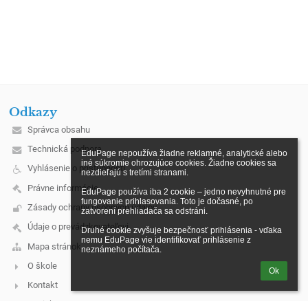
Odkazy
Správca obsahu
Technická podpora
EduPage nepoužíva žiadne reklamné, analytické alebo 
iné súkromie ohrozujúce cookies. Žiadne cookies sa 
Vyhlásenie o prístupnosti
nezdieľajú s tretími stranami.

Právne informácie
EduPage používa iba 2 cookie – jedno nevyhnutné pre 
fungovanie prihlasovania. Toto je dočasné, po 
Zásady ochrany osobných údajov
zatvorení prehliadača sa odstráni.

Údaje o prevádzkovateľovi
Druhé cookie zvyšuje bezpečnosť prihlásenia - vďaka 
nemu EduPage vie identifikovať prihlásenie z 
Mapa stránok
neznámeho počítača.
O škole
Ok
Kontakt
Novinky