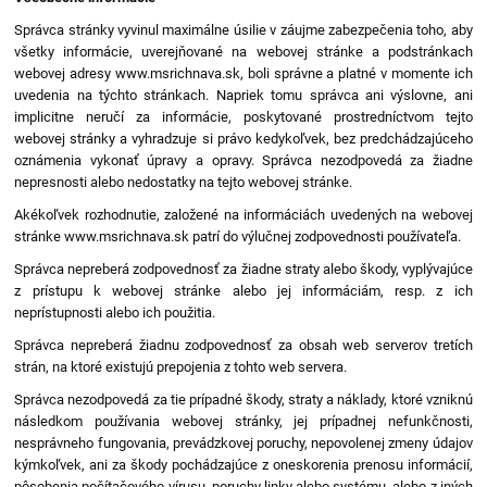
Správca stránky vyvinul maximálne úsilie v záujme zabezpečenia toho, aby
všetky informácie, uverejňované na webovej stránke a podstránkach
webovej adresy www.msrichnava.sk, boli správne a platné v momente ich
uvedenia na týchto stránkach. Napriek tomu správca ani výslovne, ani
implicitne neručí za informácie, poskytované prostredníctvom tejto
webovej stránky a vyhradzuje si právo kedykoľvek, bez predchádzajúceho
oznámenia vykonať úpravy a opravy. Správca nezodpovedá za žiadne
nepresnosti alebo nedostatky na tejto webovej stránke.
Akékoľvek rozhodnutie, založené na informáciách uvedených na webovej
stránke www.msrichnava.sk patrí do výlučnej zodpovednosti používateľa.
Správca nepreberá zodpovednosť za žiadne straty alebo škody, vyplývajúce
z prístupu k webovej stránke alebo jej informáciám, resp. z ich
neprístupnosti alebo ich použitia.
Správca nepreberá žiadnu zodpovednosť za obsah web serverov tretích
strán, na ktoré existujú prepojenia z tohto web servera.
Správca nezodpovedá za tie prípadné škody, straty a náklady, ktoré vzniknú
následkom používania webovej stránky, jej prípadnej nefunkčnosti,
nesprávneho fungovania, prevádzkovej poruchy, nepovolenej zmeny údajov
kýmkoľvek, ani za škody pochádzajúce z oneskorenia prenosu informácií,
pôsobenia počítačového vírusu, poruchy linky alebo systému, alebo z iných