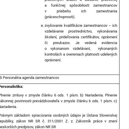
a funkčnej spôsobilosti zamestnancov
v priebehu ich zamestnania
(práceschopnosti).
zvyšovanie kvalifikácie zamestnancov – ich
vzdelávanie prostredníctvo, vykonávania
školení, prideľovania certifikátov, oprávnení
či preukazov. Je vedená evidencia
o vykonanom vzdelávaní, vykonaných
kontrolách a overeniach platnosti udelených
oprávnení.
IS Personálna agenda zamestnancov
Personalistika:
Plnenie zmluvy v zmysle článku 6 ods. 1 písm. b) Nariadenia. Plnenie
zákonnej povinnosti prevádzkovateľa v zmysle článku 6 ods. 1 písm. c)
Nariadenia.
Právnym základom spracúvania osobných údajov je Ústava Slovenskej
republiky, zákon NR SR č. 311/2001 Z. z. Zákonník práce v znení
neskorších predpisov, zákon NR SR