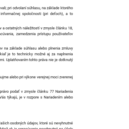
vali; pri odvolaní súhlasu, na základe ktorého
nformačnej spoločnosti (pri deťoch), a to
a ostatných náležitostí v zmysle článku 18,
cúvania, zamedzenia prístupu používateľov
v na základe súhlasu alebo plnenia zmluvy
kiaľ je to technicky možné aj za naplnenia
i. Uplatňovaním tohto práva nie je dotknutý
ujme alebo pri výkone verejnej moci zverenej
 právo podať v zmysle článku 77 Nariadenia
ás týkajú, je v rozpore s Nariadením alebo
Vašich osobných údajov, ktoré sú nevyhnutné
aktiež ak je spracúvanie nevyhnutné na účely