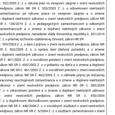
č. 552/2003 Z. z. o výkone prác vo verejnom záujme v znení neskorších
predpisov, zákon NR SR č. 553/2003 Z. z. o odmeňovaní niektorých
zamestnancov pri výkone práce vo verejnom záujme a o zmene
a doplnení niektorých zákonov v znení neskorších predpisov, zákon NR
SR č. 138/2019 Z. z. o pedagogických zamestnancoch a odborných
zamestnancoch a o zmene a doplnení niektorých zákonov v znení
neskorších predpisov, nariadenie vlády Slovenskej republiky č. 201/2019
Z. z. o priamej výchovno-vzdelávacej činnosti, zákon NR SR
č. 595/2003 Z. z. o dani z príjmov v znení neskorších predpisov, zákon NR
SR č. 563/2009 Z. z. o správe daní (daňový poriadok) a o zmene
a doplnení niektorých zákonov v znení neskorších predpisov, zákon NR
SR č. 461/2003 Z. z. o sociálnom poistení v znení neskorších predpisov,
zákon NR SR č. 600/2003 Z. z. o prídavku na dieťa a o zmene a doplnení
zákona NR SR č. 461/2003 Z. z. o sociálnom poistení v znení neskorších
predpisov, zákon NR SR č. 462/2003 Z. z. o náhrade príjmu pri dočasnej
pracovnej neschopnosti zamestnanca a o zmene a doplnení niektorých
zákonov v znení neskorších predpisov, zákon NR SR č. 580/2004
Z. z. o zdravotnom poistení a o zmene a doplnení niektorých zákonov
v znení neskorších predpisov, zákon NR SR č. 650/2004
Z. z. o doplnkovom dôchodkovom sporení v znení neskorších predpisov,
zákon NR SR č. 448/2008 Z. z. o sociálnych službách v znení neskorších
predpisov, zákon NR SR č. 5/2004 Z. z. o službách zamestnanosti v znení