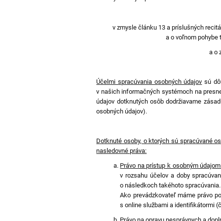
v zmysle článku 13 a príslušných reci
a o voľnom pohybe t
a o 
Účelmi spracúvania osobných údajov
sú dôv
v našich informačných systémoch na presne
údajov dotknutých osôb dodržiavame zásadu 
osobných údajov).
Dotknuté osoby, o ktorých sú spracúvané o
nasledovné práva:
Právo na prístup k osobným údajo
v rozsahu účelov a doby spracúvan
o následkoch takéhoto spracúvania.
Ako prevádzkovateľ máme právo použ
s online službami a identifikátormi (
Právo na opravu
nesprávnych a dopln