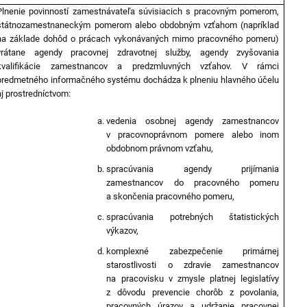
Plnenie povinností zamestnávateľa súvisiacich s pracovným pomerom,
štátnozamestnaneckým pomerom alebo obdobným vzťahom (napríklad
na základe dohôd o prácach vykonávaných mimo pracovného pomeru)
vrátane agendy pracovnej zdravotnej služby, agendy zvyšovania
kvalifikácie zamestnancov a predzmluvných vzťahov. V rámci
predmetného informačného systému dochádza k plneniu hlavného účelu
aj prostredníctvom:
vedenia osobnej agendy zamestnancov
v pracovnoprávnom pomere alebo inom
obdobnom právnom vzťahu,
spracúvania agendy prijímania
zamestnancov do pracovného pomeru
a skončenia pracovného pomeru,
spracúvania potrebných štatistických
výkazov,
komplexné zabezpečenie primárnej
starostlivosti o zdravie zamestnancov
na pracovisku v zmysle platnej legislatívy
z dôvodu prevencie chorôb z povolania,
pracovných úrazov a udržanie pracovnej