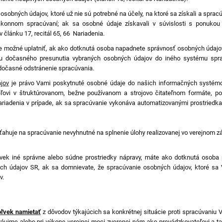
osobných údajov, ktoré už nie sú potrebné na účely, na ktoré sa získali a spracú
konnom spracúvaní; ak sa osobné údaje získavali v súvislosti s ponukou i
článku 17, recitál 65, 66 Nariadenia.
e možné uplatniť, ak ako dotknutá osoba napadnete správnosť osobných údajov 
mou dočasného presunutia vybraných osobných údajov do iného systému spra
očasné odstránenie spracúvania.
jov
je právo Vami poskytnuté osobné údaje do našich informačných systémo
ľovi v štruktúrovanom, bežne používanom a strojovo čitateľnom formáte, po
ariadenia v prípade, ak sa spracúvanie vykonáva automatizovanými prostriedkam
ahuje na spracúvanie nevyhnutné na splnenie úlohy realizovanej vo verejnom zá
ľvek iné správne alebo súdne prostriedky nápravy, máte ako dotknutá osoba
h údajov SR, ak sa domnievate, že spracúvanie osobných údajov, ktoré sa V
v.
oľvek namietať
z dôvodov týkajúcich sa konkrétnej situácie proti spracúvaniu 
záujme alebo pri výkone verejnej moci zverenej nám ako prevádzkovateľovi a t