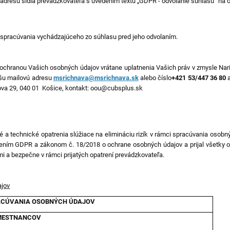
 adresu sídla prevádzkovateľa s uvedením textu „GDPR - odvolanie súhlasu“ na 
spracúvania vychádzajúceho zo súhlasu pred jeho odvolaním.
 ochranou Vašich osobných údajov vrátane uplatnenia Vašich práv v zmysle Na
ašu mailovú adresu
msrichnava@msrichnava.sk
alebo číslo
+421 53/447 36 80
ňova 29, 040 01 Košice, kontakt: oou@cubsplus.sk
né a technické opatrenia slúžiace na elimináciu rizík v rámci spracúvania oso
ním GDPR a zákonom č. 18/2018 o ochrane osobných údajov a prijal všetky o
i a bezpečne v rámci prijatých opatrení prevádzkovateľa.
ajov
RACÚVANIA OSOBNÝCH ÚDAJOV
MESTNANCOV