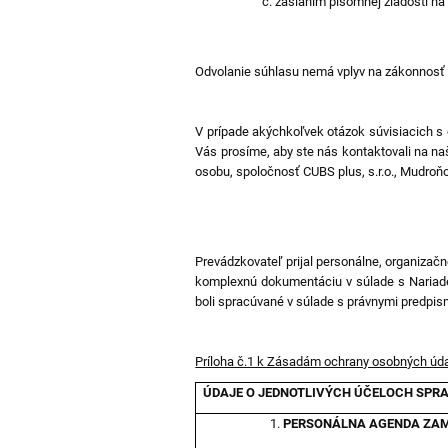
zaslaním písomnej žiadosti na
Odvolanie súhlasu nemá vplyv na zákonnosť 
V prípade akýchkoľvek otázok súvisiacich s
Vás prosíme, aby ste nás kontaktovali na n
osobu, spoločnosť CUBS plus, s.r.o., Mudro
Prevádzkovateľ prijal personálne, organizač
komplexnú dokumentáciu v súlade s Nariade
boli spracúvané v súlade s právnymi predpism
Príloha č.1 k Zásadám ochrany osobných úd
ÚDAJE O JEDNOTLIVÝCH ÚČELOCH SP
PERSONÁLNA AGENDA ZA