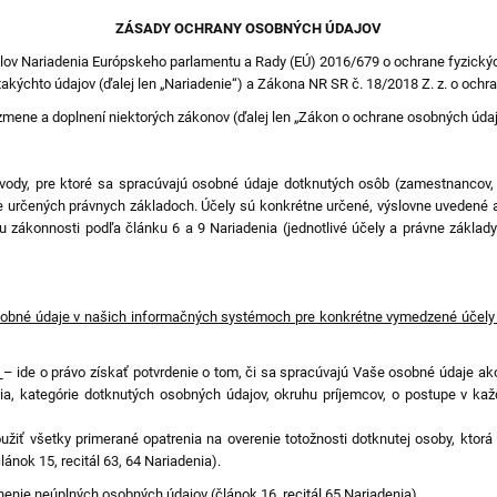
ZÁSADY OCHRANY OSOBNÝCH ÚDAJOV
tálov Nariadenia Európskeho parlamentu a Rady (EÚ) 2016/679 o ochrane fyzický
akýchto údajov (ďalej len „Nariadenie“) a Zákona NR SR č. 18/2018 Z. z. o och
zmene a doplnení niektorých zákonov (ďalej len „Zákon o ochrane osobných úda
ody, pre ktoré sa spracúvajú osobné údaje dotknutých osôb (zamestnancov, ž
 určených právnych základoch. Účely sú konkrétne určené, výslovne uvedené a
zákonnosti podľa článku 6 a 9 Nariadenia (jednotlivé účely a právne základ
sobné údaje v našich informačných systémoch pre konkrétne vymedzené účely s
m
– ide o právo získať potvrdenie o tom, či sa spracúvajú Vaše osobné údaje ako
ia, kategórie dotknutých osobných údajov, okruhu príjemcov, o postupe v k
iť všetky primerané opatrenia na overenie totožnosti dotknutej osoby, ktorá ž
článok 15, recitál 63, 64 Nariadenia).
enie neúplných osobných údajov (článok 16, recitál 65 Nariadenia).