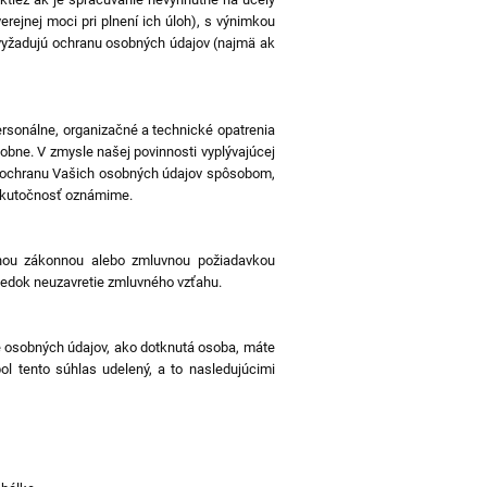
ejnej moci pri plnení ich úloh), s výnimkou
 vyžadujú ochranu osobných údajov (najmä ak
rsonálne, organizačné a technické opatrenia
obne. V zmysle našej povinnosti vyplývajúcej
e ochranu Vašich osobných údajov spôsobom,
 skutočnosť oznámime.
nou zákonnou alebo zmluvnou požiadavkou
ledok neuzavretie zmluvného vzťahu.
e osobných údajov, ako dotknutá osoba, máte
ol tento súhlas udelený, a to nasledujúcimi