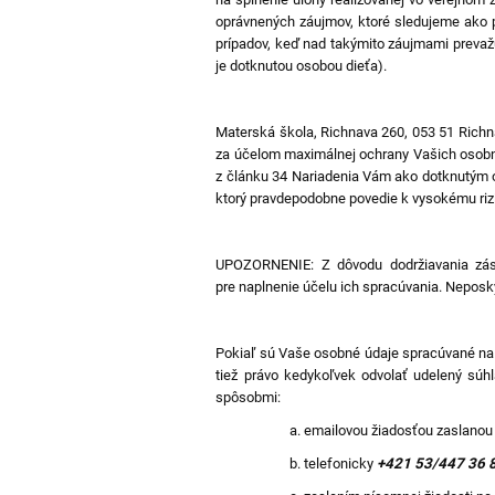
oprávnených záujmov, ktoré sledujeme ako p
prípadov, keď nad takýmito záujmami prevaž
je dotknutou osobou dieťa).
Materská škola, Richnava 260, 053 51 Richn
za účelom maximálnej ochrany Vašich osobnýc
z článku 34 Nariadenia Vám ako dotknutým 
ktorý pravdepodobne povedie k vysokému riz
UPOZORNENIE: Z dôvodu dodržiavania zás
pre naplnenie účelu ich spracúvania. Nepos
Pokiaľ sú Vaše osobné údaje spracúvané na 
tiež právo kedykoľvek odvolať udelený súhl
spôsobmi:
emailovou žiadosťou zaslanou
telefonicky
+421 53/447 36 