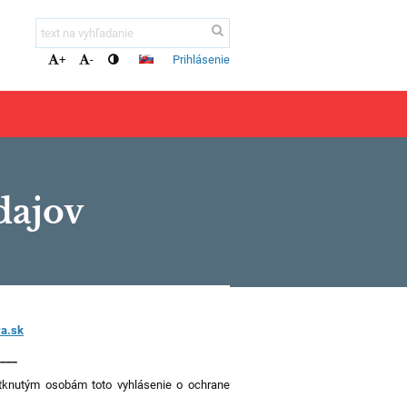
Prihlásenie
+
-
dajov
a.sk
____
dotknutým osobám toto vyhlásenie o ochrane