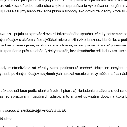
revádzkovateľ alebo tretia strana (okrem spracúvania vykonávanom orgánmi ver
ujú Vaše záujmy alebo základné práva a slobody ako dotknutej osoby, ktoré si
ava 260 prijala ako prevádzkovateľ informačného systému všetky primerané pe
h údajov s cieľom v čo najväčšej miere znížiť riziko ich zneužitia, úniku a pod
osobám oznamujeme, že ak nastane situácia, že ako prevádzkovateľ poruším
iku porušenia práv a slobôd fyzických osôb, bez zbytočného odkladu Vám túto
ady minimalizácie sú všetky Vami poskytnuté osobné údaje len nevyhnut
kytnutie povinných údajov nevyhnutných na uzatvorenie zmluvy môže mať za nás
základe súhlasu podľa článku 6 ods. 1 písm. a) Nariadenia a zákona o ochran
as so spracovaním osobných údajov, a to aj pred uplynutím doby, na ktorú b
 na adresu
msrichnava@msrichnava.sk,
80
alebo