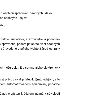
ch osôb pri spracúvaní osobných údajov
rane osobných údajov
jov“)
iakov, žiadateľov, sťažovateľov a podobne)
 oprávnené, pričom pri spracúvaní osobných
y sú uvedené v prílohe týchto Zásad ochrany
i môžu uplatniť písomne alebo elektronicky
 aj právo získať prístup k týmto údajom, a to
aždom automatizovanom spracúvaní, prípadne
iada o prístup k údajom, najmä v súvislosti