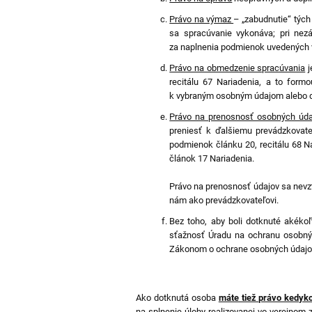
Právo na výmaz
– „zabudnutie“ tých 
sa spracúvanie vykonáva; pri nezá
za naplnenia podmienok uvedených v 
Právo na obmedzenie spracúvania
j
recitálu 67 Nariadenia, a to for
k vybraným osobným údajom alebo d
Právo na prenosnosť osobných úda
preniesť k ďalšiemu prevádzkovate
podmienok článku 20, recitálu 68 N
článok 17 Nariadenia.
Právo na prenosnosť údajov sa nevzť
nám ako prevádzkovateľovi.
Bez toho, aby boli dotknuté akéko
sťažnosť Úradu na ochranu osobnýc
Zákonom o ochrane osobných údajo
Ako dotknutá osoba
máte tiež právo kedyk
na splnenie úlohy realizovanej vo verejnom 