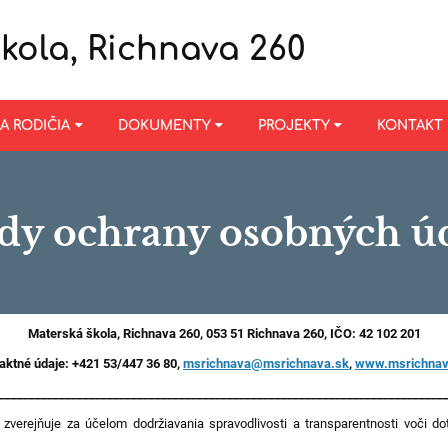
kola, Richnava 260
 A RODIČIA
DOKUMENTY
PROJEKTY
KONTAKT
dy ochrany osobných ú
Materská škola, Richnava 260, 053 51 Richnava 260, IČO: 42 102 201
aktné údaje: +421 53/447 36 80,
msrichnava@msrichnava.sk
,
www.msrichnav
__________________________________________________________________________
verejňuje za účelom dodržiavania spravodlivosti a transparentnosti voči 