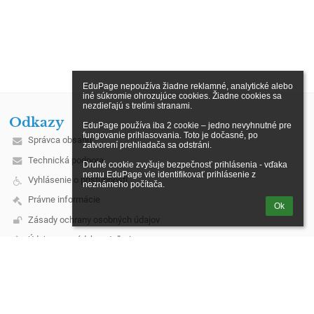
EduPage nepoužíva žiadne reklamné, analytické alebo 
iné súkromie ohrozujúce cookies. Žiadne cookies sa 
nezdieľajú s tretími stranami.

Odkazy
EduPage používa iba 2 cookie – jedno nevyhnutné pre 
fungovanie prihlasovania. Toto je dočasné, po 
Správca obsahu
zatvorení prehliadača sa odstráni.

Technická podpora
Druhé cookie zvyšuje bezpečnosť prihlásenia - vďaka 
nemu EduPage vie identifikovať prihlásenie z 
Vyhlásenie o prístupnosti
neznámeho počítača.
Právne informácie
Ok
Zásady ochrany osobných údajov
Údaje o prevádzkovateľovi
Mapa stránok
O škole
Kontakt