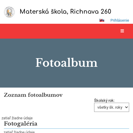
Materská škola, Richnava 260
Prihlásenie
Fotoalbum
Zoznam fotoalbumov
Fotoalbum
Školský rok:
zatiaľ žiadne údaje
Fotogaléria
zatiaľ žiadne údaje